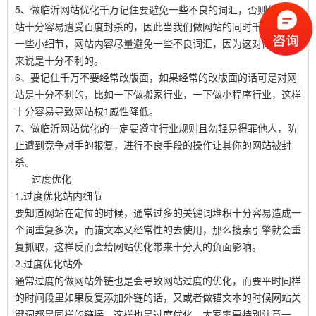
5、做临沂网站优化千万记住要避免一些不良的词汇，否则你的网
站十分容易遭受百度封杀的，因此当我们做网站的同时千万要注意
一些小细节，网站内容尽量避免一些不良词汇，因为这对你的新站
来说是十分不利的。
6、要记住千万不要经常改版面，如果经常的改版面的话可是对网
站是十分不利的，比如一下做搬家行业，一下做小程序行业，这样
十分容易导致网站权1威性降低。
7、做临沂网站优化的一定要遵守行业规则且勿轻易得罪他人，防
止遭到竞争对手的报复，进行不良手段的操作让其你的网站被封
杀。
过度优化
1.过度优化站内细节
要知道网站在定位的时候，通常过多的关键词堆积十分容易造成一
个词重复多次，而锚文本又经常性的去使用，那么搜索引擎就会重
复抓取，这样反而会给网站优化带来十分大的负面影响。
2.过度优化站外
通常过度的做网站外链也是会导致网站过度的优化，而要平时同样
的时间段里如果反复添加外链的话，又或者做锚文本的时候网站关
键词都是同样的链接，这样也是过度优化，大家需要特别注意一