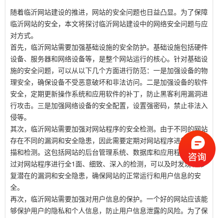
随着临沂网站建设的推进，网站的安全问题也日益凸显。为了保障
临沂网站的安全，本文将探讨临沂网站建设中的网络安全问题与应
对方式。
首先，临沂网站需要加强基础设施的安全防护。基础设施包括硬件
设备、服务器和网络设备等，是整个网站运行的核心。针对基础设
施的安全问题，可以从以下几个方面进行防范：一是加强设备的物
理安全，确保设备不受恶意破坏和非法访问。二是加强设备的软件
安全，定期更新操作系统和应用软件的补丁，防止黑客利用漏洞进
行攻击。三是加强网络设备的安全配置，设置强密码，禁止非法入
侵等。
其次，临沂网站需要加强对网站程序的安全检测。由于不同的网站
存在不同的漏洞和安全隐患，因此需要定期对网站程序进行安全扫
描和检测。这包括网站的后台管理系统、数据库和应用程序等。通
过对网站程序进行全1面、细致、深入的检测，可以及时发现和修
复潜在的漏洞和安全隐患，确保网站的正常运行和用户信息的安
全。
再次，临沂网站需要加强对用户信息的保护。一个好的网站应该能
够保护用户的隐私和个人信息，防止用户信息泄露的风险。为了保