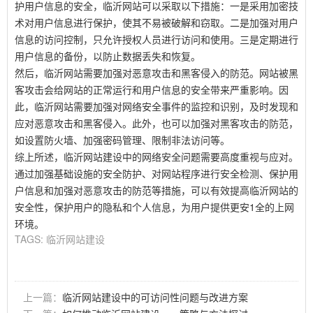
护用户信息的安全，临沂网站可以采取以下措施：一是采用加密技
术对用户信息进行保护，使其不易被破解和窃取。二是加强对用户
信息的访问控制，只允许授权人员进行访问和使用。三是定期进行
用户信息的备份，以防止数据丢失和恢复。
然后，临沂网站需要加强对恶意攻击和黑客侵入的防范。网站被黑
客攻击会给网站的正常运行和用户信息的安全带来严重影响。因
此，临沂网站需要加强对网络安全事件的监控和识别，及时发现和
应对恶意攻击和黑客侵入。此外，也可以加强对黑客攻击的防范，
如设置防火墙、加强密码管理、限制非法访问等。
综上所述，临沂网站建设中的网络安全问题需要高度重视与应对。
通过加强基础设施的安全防护、对网站程序进行安全检测、保护用
户信息和加强对恶意攻击的防范等措施，可以有效提高临沂网站的
安全性，保护用户的隐私和个人信息，为用户提供更安1全的上网
环境。
TAGS:
临沂网站建设
上一篇：
临沂网站建设中的可访问性问题与改进方案