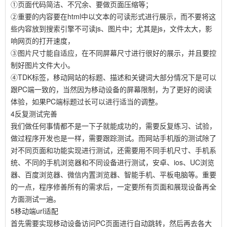
①页面代码简洁、不冗余、要做页面压缩等；
②重要的内容要在html中以文本的可读形式进行展示，而不要将这
些内容放到搜索引擎不可读js、图片中；尤其是js，文件太大，影
响网页的打开速度，
③图片尺寸能自适应，在不同屏幕尺寸进行很好的展示，并且要控
制好图片文件大小。
④TDK标签，移动网站的标题、描述和关键词大部分情况下是可以
跟PC端一致的，当然因为移动设备的屏幕限制，为了更好的阅读
体验，如果PC端标题过长可以进行适当的调整。
4反复测试完善
我们做任何事情都不是一下子就能成功的，需要反复练习、试验，
做过程序开发也是一样，需要跟踪测试。而网站手机版的测试除了
对不同页面和功能实现进行测试，还需要用不同手机尺寸、手机系
统、不同的手机浏览器和不同设备进行测试，安卓、ios、UC浏览
器、百度浏览器、微信内置浏览器、智能手机、平板电脑等。重要
的一点，程序修善所有的需求后，一定要所有页面和展现设备再全
方面测试一遍。
5移动端url适配
首先需要实现移动设备访问PC页面进行自动跳转，然后再去各大