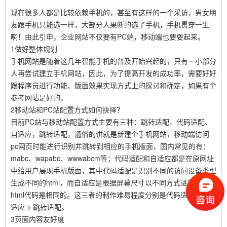
现在很多人都是比较依赖手机的，甚至有这样的一个采访，男女朋
友跟手机只能选一样，大部分人果断的选了手机，手机贯穿一生
啊！由此引申，企业网站不仅要有PC端，移动端也要耍起来。
1做好整体规划
手机网站是随着这几年智能手机的普及开始兴起的，只有一小部分
人再尝试建立手机网站，因此，为了提高开发的成功率，需要好好
跟程序员进行功能、版面效果实现方式上的探讨和确定，如果有个
参考网站是好的。
2移动站和PC站配置方式如何抉择？
目前PC站与移动站配置方式主要有三种：跳转适配、代码适配、
自适应，跳转适配，通俗的讲就是新建个手机网站，移动端访问
pc网页时能进行识别并跳转到相应的手机版面，国内常见的有：
mabc、wapabc、wwwabcm等；代码适配和自适应都是在原网址
中给用户展现手机版面，其中代码适配是识别不同的访问设备类型
生成不同的html，而自适应是根据屏幕尺寸以不同方式进行呈现，
html代码是相同的。这三者的制作难易程度分别是代码适配 > 自
适应 > 跳转适配。
3页面内容友好度