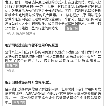
发现，他们一般会选择通过定制的方式来打造企业网站，以此来提
升 临沂网站建设的竞争力。 但是，有的企业发现即使是定制的网
站，效果展示方式仍然不是十分的理想。下面，临沂网站建设分析
影响企业定制网站效果的几点因素。 1、核心程序共享 网站程序
是整个临沂网站建设过程中比较重要的一个部分，但是现在的网站
建设公司大大小小的有很多，如果你不是很懂网站技术，一些小的
公司就有可能找一些同行业的网站来…...
查看详情
TAGS:
临沂网站建设
临沂网站建设制作留不住用户的原因
是什么让人们在打开你的网页没多久就按下返回键？他们为什么那
么快就想去摆脱你的网站？可以去做些什么来改善这一点呢？ 去
思考了这个问题之后，临沂网站建设发现了比原本想象...
查看详情
TAGS:
临沂网站建设选择开发程序须知
目前我们选择程序需要了解很多问题，但是总结下我们常用的开发
语言有哪些，ASP,ASP.NET,PHP,JSP这些是网页编程常去用的语
言。 一：哪一种语言更适合企业临沂网站建设? 企业网站建设
中...
查看详情