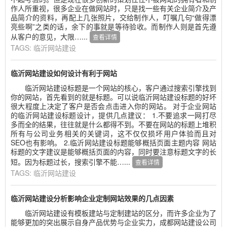
作人所重视，很多企业在做网站时，只是找一些有关企业简介及产
品简介的资料，再配上几张照片，交给制作人，叮嘱几句“做得漂
亮些啊”之类的话，余下的事就是等待验收。而制作人则是首先遵
从客户的意见，大限…...
查看详情
TAGS:
临沂网站建设
临沂网站建设如何设计有利于网站
临沂网站建设标题是一个网站的核心，客户通过搜索引擎找到
你的网站，首先看到的就是标题。可以说临沂网站建设标题的好坏
很大程度上决定了客户是否会点击进入你的网站。 对于企业网站
的临沂网站建设标题设计，提供几点建议： 1.不要追求一网打尽
多而全的结果，往往就是什么都得不到。不要在网站的标题上堆积
所有与公司业务相关的关键词，这不仅仅损坏用户体验而且对
SEO也有影响。 2.临沂网站建设标题能够概括页面主题内容 网站
标题的文字建议是能够概括页面的内容，同时要注意标题文字的长
短。因为标题过长，搜索引擎不能…...
查看详情
TAGS:
临沂网站建设
临沂网站建设分析影响企业定制网站效果的几点因素
临沂网站建设有模板建站与定制建站的区分，而许多企业为了
能够更加的突出展示自身产品优势与企业实力，成都网站建设公司