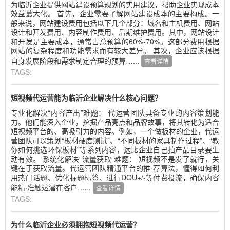
为临沂企业提供网站建设预算规划的实用建议，帮助企业实现成本
效益蕞大化。 首先，企业需要了解网站建设成本的主要构成。一
般来说，网站建设费用包括以下几个部分：域名和主机费用、网站
设计和开发费用、内容制作费用、后期维护费用。其中，网站设计
和开发是主要成本，通常占总预算的60%-70%。这部分费用根据
网站的复杂程度和功能需求而有较大差异。 其次，企业应该根据
自身发展阶段和需求制定合理的预算…...
查看详情
TAGS:
短视频代运营能为临沂企业解决什么核心问题？
专业化解决“内容产出”难题： 代运营团队具备专业的内容策划能
力。他们能深入企业，挖掘产品亮点和品牌故事，将其转化为适合
短视频平台的、高吸引力的内容。例如，一个做板材的企业，代运
营团队可以策划“板材硬度测试”、“不同板材的家具制作过程”、“教
你如何挑选环保板材”等系列内容，远比企业自己拍产品目录要生
动有效。 系统化解决“流量获取”难题： 短视频不是发了就行，关
键在于获取流量。代运营团队精通平台的推·荐算法，懂得如何利
用热门话题、优化标题标签、进行DOU+/-等付费投流，确保内容
能精·准触达潜在客户…...
查看详情
TAGS:
为什么临沂企业必须拥抱短视频代运营？