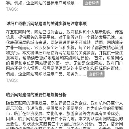
等。例如，企业网站的目标用户可能是…...
查看详情
TAGS:
详细介绍临沂网站建设的关键步骤与注意事项
在互联网时代，网站已成为企业、政府机构和个人展示形象、传递
信息、提供服务的重要平台。对于临沂这样一个经济发展迅速、文
化底蕴深厚的城市来说，网站建设更是不可或缺。然而，网站建设
并非一蹴而就，它涉及多个环节和步骤，每个环节都需要精心策划
和执行。本文将详细介绍临沂网站建设的关键步骤，并提供一些注
意事项，帮助读者更好地理解和实施网站建设。 首先，明确网站
的目标和定位是网站建设的第·一步。无论是企业网站、政府门户
网站还是个人博客，都需要明确网站的主要功能和目标用户群体。
例如，企业网站可能以展示产品、服务为…...
查看详情
TAGS:
临沂网站建设的重要性与趋势分析
随着互联网的迅猛发展，网站建设已成为企业、政府机构乃至个人
展示形象、传递信息、提供服务的重要平台。作为山东省的重要城
市，临沂在经济发展、文化传承、旅游资源等方面具有显著优势，
因此，临沂网站建设的重要性不言而喻。本文将从临沂网站建设的
重要性、现状及未来趋势三个方面进行深入分析。 首先，临沂网
站建设的重要性体现在多个方面。对于企业而言，一个专业、功能