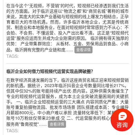
在当今这个“无视频，不营销”的时代，短视频已经渗透到我们生活
的方方面面。对于临沂这座以“物流之都”和“商贸名城”著称的城市
来说，其庞大的实体产业基础与短视频的线上爆发力相结合，正孕
育着巨大的市场机遇。然而，许多临沂本地企业，尤其是传统商
贸、制造业和本地服务业，在面对短视频时常常感到力不从心：不
会拍、不会剪、不懂运营、投入产出比看不清。这正是“短视频代
运营”服务应运而生并成为企业刚需的原因。 临沂拥有得天独厚的
优势： 产业带集群效应： 从板材、五金、劳保用品到食品、小商
品，临沂拥有完整的产业链和庞…...
查看详情
TAGS:
临沂企业如何借力短视频代运营实现品牌破圈？
在数字经济高速发展的当下，临沂这座商贸名城正迎来短视频营销
的新机遇。据统计，2023年临沂抖音企业号数量同比增长217%，
但其中仅32%的账号能持续产出优·质内容。这种供需失衡催生了
专业的短视频代运营服务，成为本土企业突破流量困局的关键抓
手。 一、临沂企业短视频运营的三大痛点 内容同质化严重：大量
账号重复拍摄物流园、批发市场场景 团队搭建成本高：专业编导
月薪超8000元，中小商户难以承担 流量转化率低下：某板材企业
账号10万粉丝仅带来23单成·交 二、代运营服务的核心价值 本地
服务商"鲁南视觉"…...
查看详情
TAGS: