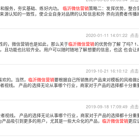
品和服务，夯实基础、练好内功。
临沂微信营销
策略二：发挥优势，整合
来源认知的一致性，使企业自身对品牌的认知信息和外 界向消费者传播
2020-01-11 14:01:22 点击
性的，微信营销也是如此，那么关于
临沂微信营销
的优势你了解 了吗? 1
便，且功能也比较齐全。用户可以随时随地了解想要的信息，也这 也会让
2019-10-21 16:10:12 点击
喜欢的。当然，
临沂微信营销
要根据自己所销售的产品来对模板的风格做
消费者视线。 产品的选择无论从事哪个行业，商家对于产品的选择都十分重
2019-09-18 17:09:49 点击
消费者视线。 产品的选择无论从事哪个行业，商家对于产品的选择都十分重
能为产品吸引到更多的用户，尤其是一些大众化的产品，
临沂微信营销
更应