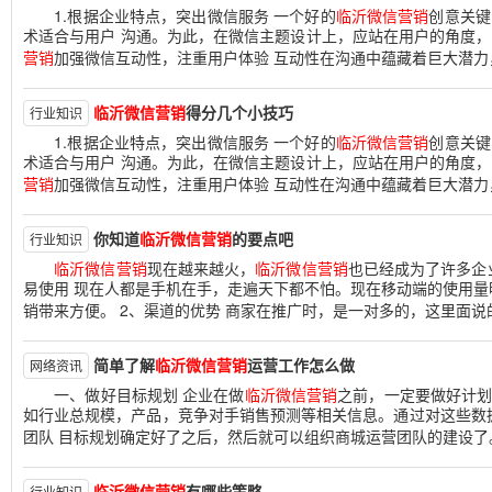
1.根据企业特点，突出微信服务 一个好的
临沂微信营销
创意关键
术适合与用户 沟通。为此，在微信主题设计上，应站在用户的角度，
营销
加强微信互动性，注重用户体验 互动性在沟通中蕴藏着巨大潜力
临沂微信营销
得分几个小技巧
行业知识
1.根据企业特点，突出微信服务 一个好的
临沂微信营销
创意关键
术适合与用户 沟通。为此，在微信主题设计上，应站在用户的角度，
营销
加强微信互动性，注重用户体验 互动性在沟通中蕴藏着巨大潜力
你知道
临沂微信营销
的要点吧
行业知识
临沂微信营销
现在越来越火，
临沂微信营销
也已经成为了许多企
易使用 现在人都是手机在手，走遍天下都不怕。现在移动端的使用量
销带来方便。 2、渠道的优势 商家在推广时，是一对多的，这里面说的
简单了解
临沂微信营销
运营工作怎么做
网络资讯
一、做好目标规划 企业在做
临沂微信营销
之前，一定要做好计
如行业总规模，产品，竞争对手销售预测等相关信息。通过对这些数
团队 目标规划确定好了之后，然后就可以组织商城运营团队的建设了
临沂微信营销
有哪些策略
行业知识