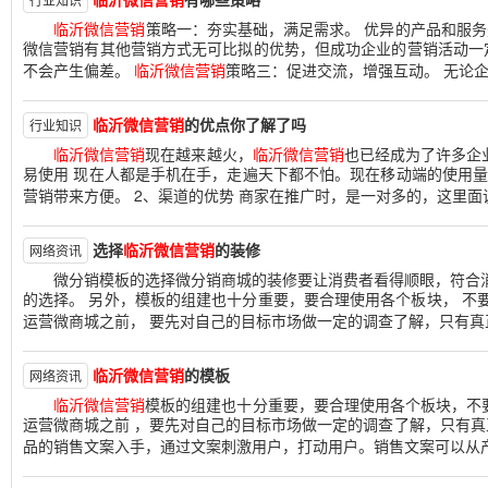
临沂微信营销
策略一：夯实基础，满足需求。 优异的产品和服
微信营销有其他营销方式无可比拟的优势，但成功企业的营销活动一
不会产生偏差。
临沂微信营销
策略三：促进交流，增强互动。 无论企
临沂微信营销
的优点你了解了吗
行业知识
临沂微信营销
现在越来越火，
临沂微信营销
也已经成为了许多企
易使用 现在人都是手机在手，走遍天下都不怕。现在移动端的使用量
营销带来方便。 2、渠道的优势 商家在推广时，是一对多的，这里面说
选择
临沂微信营销
的装修
网络资讯
微分销模板的选择微分销商城的装修要让消费者看得顺眼，符合消
的选择。 另外，模板的组建也十分重要，要合理使用各个板块， 不要
运营微商城之前， 要先对自己的目标市场做一定的调查了解，只有真
临沂微信营销
的模板
网络资讯
临沂微信营销
模板的组建也十分重要，要合理使用各个板块，不要
运营微商城之前 ，要先对自己的目标市场做一定的调查了解，只有真
品的销售文案入手，通过文案刺激用户，打动用户。销售文案可以从产 